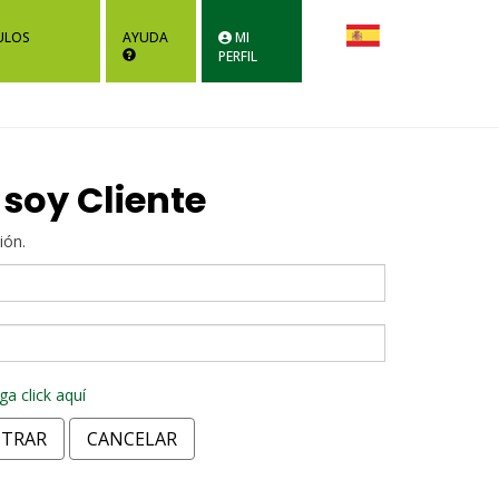
ULOS
AYUDA
MI
PERFIL
 soy Cliente
ión.
a click aquí