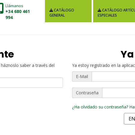
Llámanos
CATÁLOGO
CATÁLOGO ARTÍC
+34 680 461
GENERAL
ESPECIALES
994
nte
Ya
háznoslo saber a través del
Ya estoy registrado en la aplicac
E-Mail
Contraseña
¿Ha olvidado su contraseña? Hag