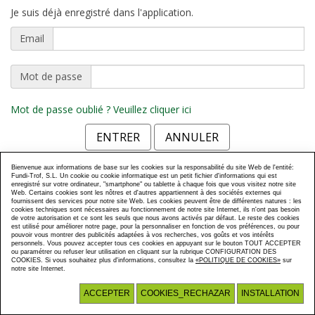
Je suis déjà enregistré dans l'application.
Email
Mot de passe
Mot de passe oublié ? Veuillez cliquer ici
Bienvenue aux informations de base sur les cookies sur la responsabilité du site Web de l'entité:
Fundi-Trof, S.L. Un cookie ou cookie informatique est un petit fichier d'informations qui est
enregistré sur votre ordinateur, "smartphone" ou tablette à chaque fois que vous visitez notre site
Web. Certains cookies sont les nôtres et d'autres appartiennent à des sociétés externes qui
fournissent des services pour notre site Web. Les cookies peuvent être de différentes natures : les
cookies techniques sont nécessaires au fonctionnement de notre site Internet, ils n'ont pas besoin
de votre autorisation et ce sont les seuls que nous avons activés par défaut. Le reste des cookies
est utilisé pour améliorer notre page, pour la personnaliser en fonction de vos préférences, ou pour
pouvoir vous montrer des publicités adaptées à vos recherches, vos goûts et vos intérêts
personnels. Vous pouvez accepter tous ces cookies en appuyant sur le bouton TOUT ACCEPTER
ou paramétrer ou refuser leur utilisation en cliquant sur la rubrique CONFIGURATION DES
COOKIES. Si vous souhaitez plus d'informations, consultez la
«POLITIQUE DE COOKIES»
sur
notre site Internet.
ACCEPTER
COOKIES_RECHAZAR
INSTALLATION