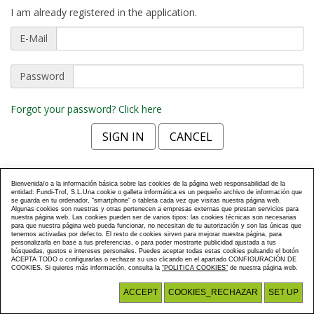
I am already registered in the application.
E-Mail
Password
Forgot your password? Click here
Bienvenida/o a la información básica sobre las cookies de la página web responsabilidad de la
entidad: Fundi-Trof, S.L.Una cookie o galleta informática es un pequeño archivo de información que
se guarda en tu ordenador, “smartphone” o tableta cada vez que visitas nuestra página web.
Algunas cookies son nuestras y otras pertenecen a empresas externas que prestan servicios para
nuestra página web. Las cookies pueden ser de varios tipos: las cookies técnicas son necesarias
para que nuestra página web pueda funcionar, no necesitan de tu autorización y son las únicas que
tenemos activadas por defecto. El resto de cookies sirven para mejorar nuestra página, para
personalizarla en base a tus preferencias, o para poder mostrarte publicidad ajustada a tus
búsquedas, gustos e intereses personales. Puedes aceptar todas estas cookies pulsando el botón
ACEPTA TODO o configurarlas o rechazar su uso clicando en el apartado CONFIGURACIÓN DE
COOKIES. Si quieres más información, consulta la
“POLITICA COOKIES”
de nuestra página web.
ACCEPT
COOKIES_RECHAZAR
SET UP